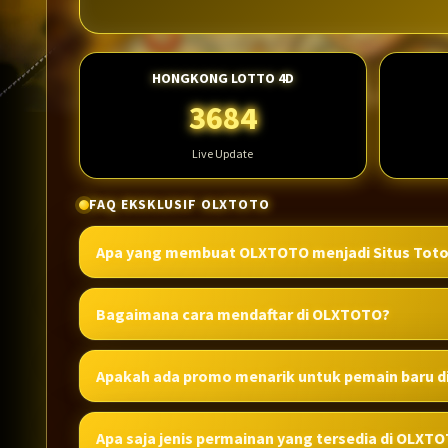
HONGKONG LOTTO 4D
3684
Live Update
FAQ EKSKLUSIF OLXTOTO
Apa yang membuat OLXTOTO menjadi Situs Toto 
Bagaimana cara mendaftar di OLXTOTO?
Apakah ada promo menarik untuk pemain baru 
Apa saja jenis permainan yang tersedia di OLXT