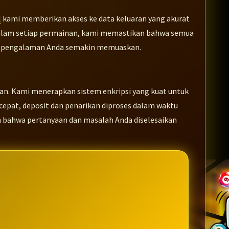
l
kami memberikan akses ke data keluaran yang akurat
Dalam setiap permainan, kami memastikan bahwa semua
kan pengalaman Anda semakin memuaskan.
. Kami menerapkan sistem enkripsi yang kuat untuk
cepat, deposit dan penarikan diproses dalam waktu
 bahwa pertanyaan dan masalah Anda diselesaikan