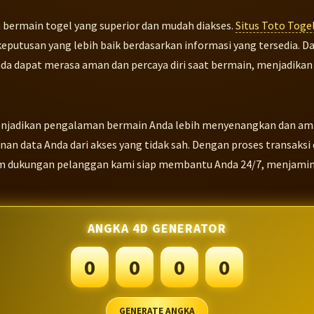
bermain togel yang superior dan mudah diakses.
Situs Toto Toge
putusan yang lebih baik berdasarkan informasi yang tersedia. 
 Anda dapat merasa aman dan percaya diri saat bermain, menjadi
jadikan pengalaman bermain Anda lebih menyenangkan dan aman
n data Anda dari akses yang tidak sah. Dengan proses transaksi 
im dukungan pelanggan kami siap membantu Anda 24/7, menjamin
ANGKA 4D GENERATOR
0
0
0
0
GENERATE ANGKA