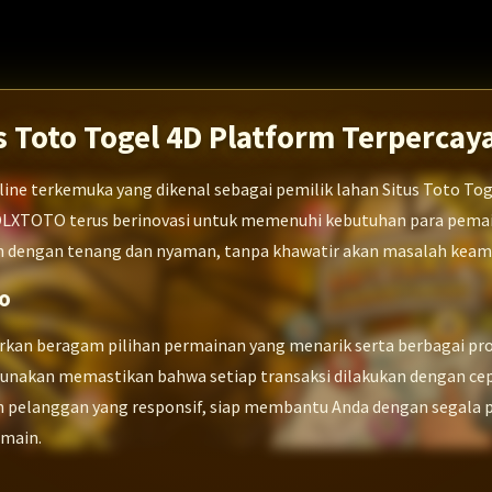
 Toto Togel 4D Platform Terpercay
line terkemuka yang dikenal sebagai pemilik lahan Situs Toto 
XTOTO terus berinovasi untuk memenuhi kebutuhan para pemainn
in dengan tenang dan nyaman, tanpa khawatir akan masalah kea
o
kan beragam pilihan permainan yang menarik serta berbagai p
unakan memastikan bahwa setiap transaksi dilakukan dengan cep
n pelanggan yang responsif, siap membantu Anda dengan segala
emain.