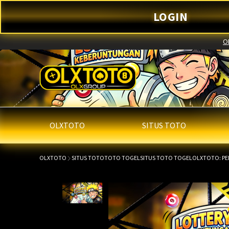
LOGIN
O
OLXTOTO
SITUS TOTO
OLXTOTO
SITUS TOTO
TOTO TOGEL
SITUS TOTO TOGEL
OLXTOTO: PE