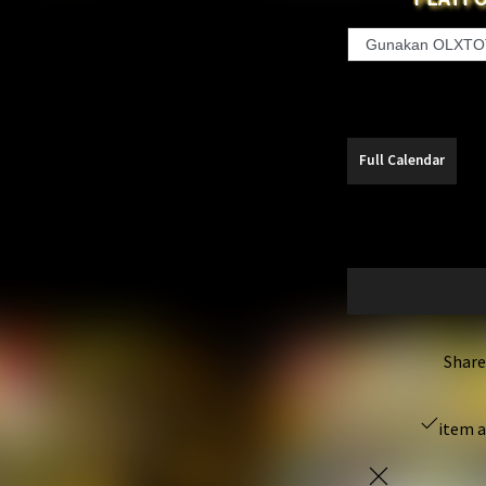
Share
item a